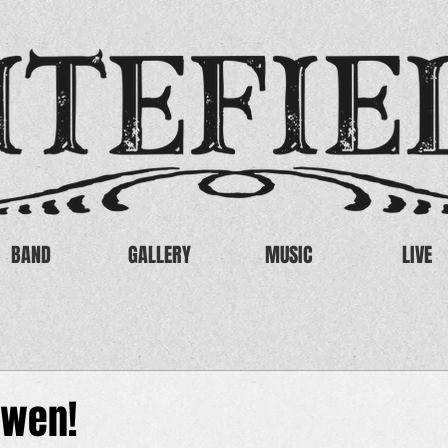
BAND
GALLERY
MUSIC
LIVE
ewen!