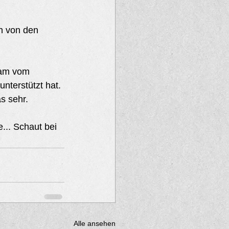
h von den 
eam vom 
nterstützt hat. 
s sehr.
... Schaut bei 
Alle ansehen