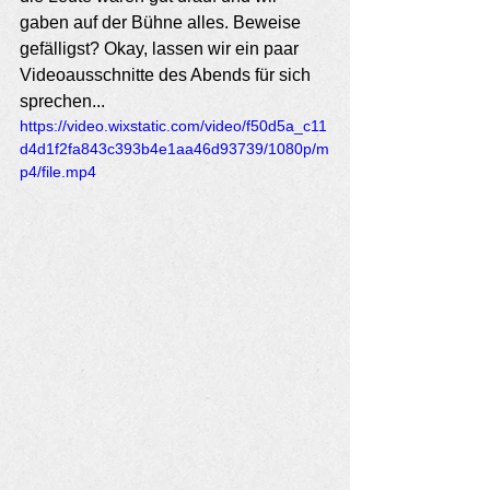
gaben auf der Bühne alles. Beweise 
gefälligst? Okay, lassen wir ein paar 
Videoausschnitte des Abends für sich 
sprechen...
https://video.wixstatic.com/video/f50d5a_c11
d4d1f2fa843c393b4e1aa46d93739/1080p/m
p4/file.mp4