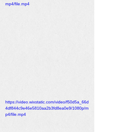
mp4/file.mp4
https://video.wixstatic.com/video/f50d5a_66d
4df844c9e46e5810aa2b3fd8ea0e9/1080p/m
p4/file.mp4