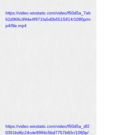
https://video.wixstatic.com/video/f50d5a_7eb
62d906c994e4f971fa5d0b5515814/1080p/m
p4/file.mp4
https://video.wixstatic.com/video/f50d5a_df2
0351bd6c24cde9994c5bd7757b60c/1080p/